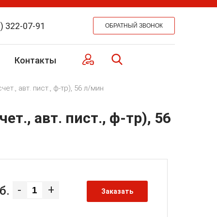
) 322-07-91
Контакты
т., авт. пист., ф-тр), 56 л/мин
т., авт. пист., ф-тр), 56
-
+
б.
Заказать