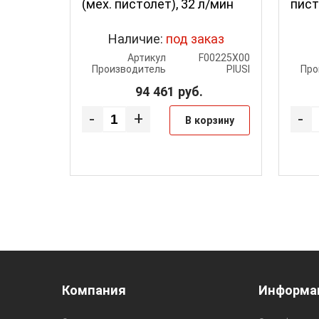
(мех. пистолет), 32 л/мин
пист
Наличие:
под заказ
Артикул
F00225X00
Производитель
PIUSI
Про
94 461
руб.
-
+
-
В корзину
Компания
Информа