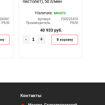
пистолет), 50 л/мин
пистол
Наличие:
много
На
22600C
Артикул
F00225410
PIUSI
Производитель
PIUSI
Произ
40 933
руб.
-
+
ину
В корзину
Контакты
Москва, Старопетровский