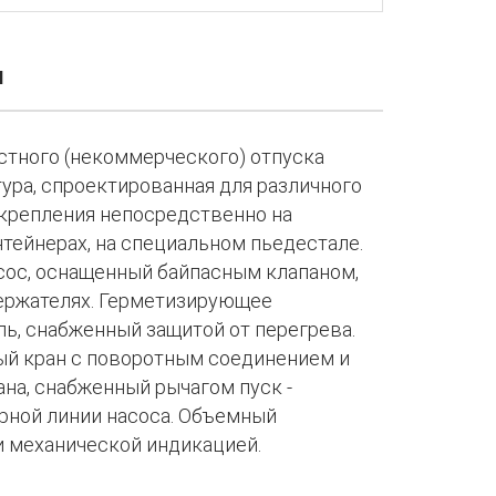
И
стного (некоммерческого) отпуска
тура, спроектированная для различного
 крепления непосредственно на
нтейнерах, на специальном пьедестале.
ос, оснащенный байпасным клапаном,
ержателях. Герметизирующее
ь, снабженный защитой от перегрева.
й кран с поворотным соединением и
на, снабженный рычагом пуск -
орной линии насоса. Объемный
 механической индикацией.