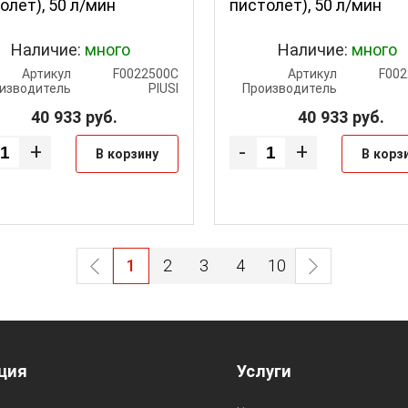
олет), 50 л/мин
пистолет), 50 л/мин
Наличие:
много
Наличие:
много
Артикул
F0022500C
Артикул
F00
изводитель
PIUSI
Производитель
40 933
руб.
40 933
руб.
+
-
+
В корзину
В корз
1
2
3
4
10
ция
Услуги