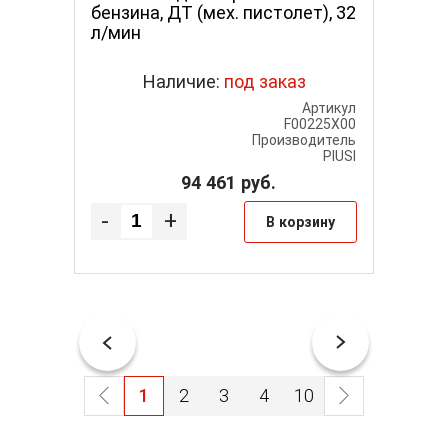
70 л/мин
бензина, ДТ (мех. пистолет), 32
перека
л/мин
50 л/м
Наличие:
под заказ
Артикул
Артикул
057700C
F00225X00
одитель
Производитель
PIUSI
PIUSI
94 461
руб.
-
+
-
рзину
В корзину
1
2
3
4
10