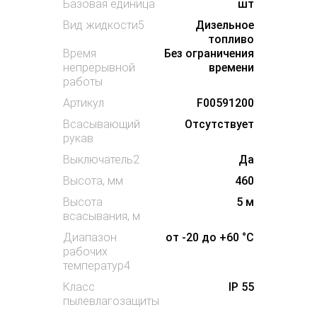
Базовая единица
шт
Вид жидкости5
Дизельное
топливо
Время
Без ограничения
непрерывной
времени
работы
Артикул
F00591200
Всасывающий
Отсутствует
рукав
Выключатель2
Да
Высота, мм
460
Высота
5 м
всасывания, м
Диапазон
от -20 до +60 °С
рабочих
температур4
Класс
IP 55
пылевлагозащиты