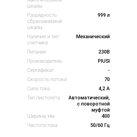
шкалы
Разрядность
999 л
сбрасываемой
шкалы
Наличие и тип
Механический
счетчика
Питание
230В
Производитель
PIUSI
Сертификат
-
Скорость потока
70
Сила тока
4,2 А
Тип пистолета
Автоматический,
с поворотной
муфтой
Ширина, мм
400
Частота тока
50/60 Гц