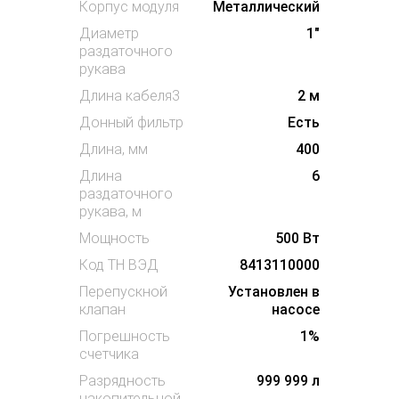
Корпус модуля
Металлический
Диаметр
1"
раздаточного
рукава
Длина кабеля3
2 м
Донный фильтр
Есть
Длина, мм
400
Длина
6
раздаточного
рукава, м
Мощность
500 Вт
Код ТН ВЭД
8413110000
Перепускной
Установлен в
клапан
насосе
Погрешность
1%
счетчика
Разрядность
999 999 л
накопительной