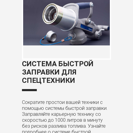
АЯ
СИСТЕМА БЫСТРОЙ
СИСТ
И
ЗАПРАВКИ ДЛЯ
РАЗД
XU)
СПЕЦТЕХНИКИ
ТОПЛ
Сократите простои вашей техники с
Новая сис
я
помощью системы быстрой заправки.
наиболее
Заправляйте карьерную технику со
решение 
яется
скоростью до 1000 литров в минуту
выдачи ди
темы
без рисков разлива топлива. Узнайте
смазки ил
подробнее о системе быстрой
особеннос