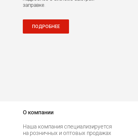
енных
заправке.
система 
ичество
многофун
тигает
но при эт
интуитив
ПОДРОБНЕЕ
вляют
Внедрени
ожности
предприят
дачи
доходност
операций
смазочны
ПОДР
О компании
Наша компания специализируется
на розничных и оптовых продажах