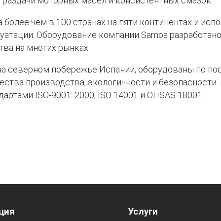
я раздачи моторных масел и консистентных смазок.
олее чем в 100 странах на пяти континентах и испо
уатации. Оборудование компании Samoa разработан
тва на многих рынках.
а северном побережье Испании, оборудованы по по
ства производства, экологичности и безопасности.
ртами ISO-9001: 2000, ISO 14001 и OHSAS 18001.
ция
Услуги