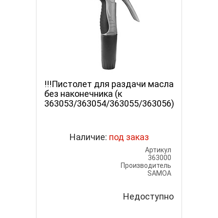
столет
!!!Пистолет для раздачи масла
A120 
ла,
без наконечника (к
пистол
мин
363053/363054/363055/363056)
120 л/м
з
Наличие:
под заказ
Артикул
Артикул
0984010
363000
одитель
Производитель
PIUSI
SAMOA
Недоступно
рзину