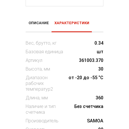
ОПИСАНИЕ
ХАРАКТЕРИСТИКИ
Вес, брутто, кг
0.34
Базовая единица
шт
Артикул
361003.370
Высота, мм
30
Диапазон
от -20 до -55 °C
рабочих
температур2
Длина, мм
360
Наличие и тип
Без счетчика
счетчика
Производитель
SAMOA