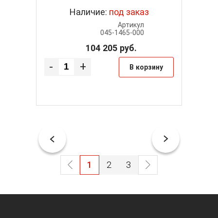
з
Наличие:
под заказ
Артикул
Артикул
372400
045-1465-000
одитель
104 205
руб.
SAMOA
-
+
В корзину
-
рзину
1
2
3