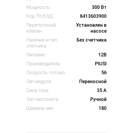
Мощность
300 Вт
Код ТН ВЭД
8413603900
Перепускной
Установлен в
клапан
насосе
Наличие и тип
Без счетчика
счетчика
Питание
12В
Производитель
PIUSI
Скорость потока
56
Тип модуля
Переносной
Сила тока
35 А
Тип пистолета
Ручной
Ширина, мм
180