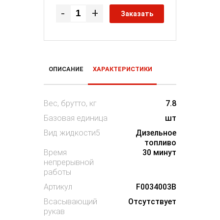
-
+
Заказать
ОПИСАНИЕ
ХАРАКТЕРИСТИКИ
Вес, брутто, кг
7.8
Базовая единица
шт
Вид жидкости5
Дизельное
топливо
Время
30 минут
непрерывной
работы
Артикул
F0034003B
Всасывающий
Отсутствует
рукав