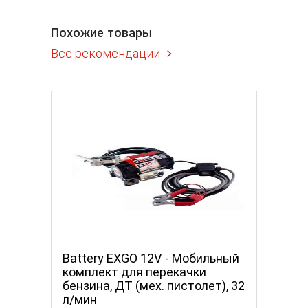
Похожие товары
Все рекомендации
Battery EXGO 12V - Мобильный
Battery
лонка
комплект для перекачки
Мобил
70 л/мин
бензина, ДТ (мех. пистолет), 32
перека
л/мин
50 л/м