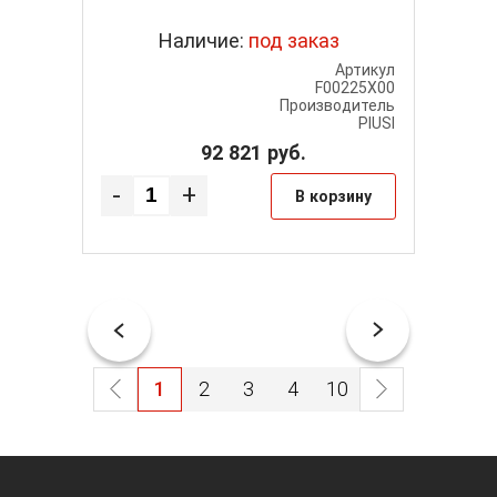
Наличие:
под заказ
Артикул
Артикул
057700C
F00225X00
одитель
Производитель
PIUSI
PIUSI
92 821
руб.
-
+
-
рзину
В корзину
1
2
3
4
10