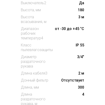
Выключатель2
Да
Высота, мм
180
Высота
3 м
всасывания, м
Диапазон
от -30 до +45 °С
рабочих
температур4
Класс
IP 55
пылевлагозащиты
Диаметр
3/4"
раздаточного
рукава
Длина кабеля3
2 м
Донный фильтр
Отсутствует
Длина, мм
300
Длина
4
раздаточного
рукава, м