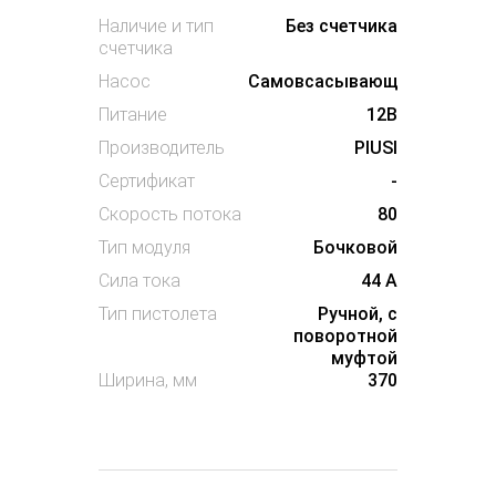
Наличие и тип
Без счетчика
счетчика
Насос
Самовсасывающий
Питание
12В
Производитель
PIUSI
Сертификат
-
Скорость потока
80
Тип модуля
Бочковой
Сила тока
44 А
Тип пистолета
Ручной, с
поворотной
муфтой
Ширина, мм
370