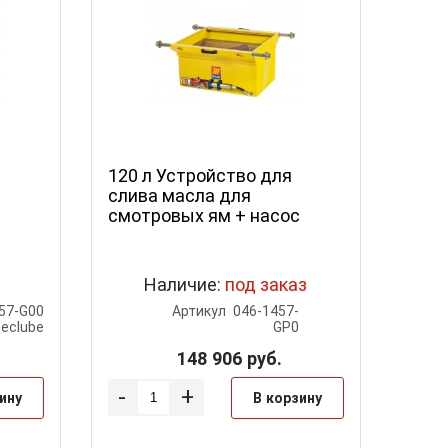
120 л Устройство для
слива масла для
смотровых ям + насос
Наличие:
под заказ
57-G00
Артикул
046-1457-
eclube
GP0
148 906
руб.
-
+
ину
В корзину