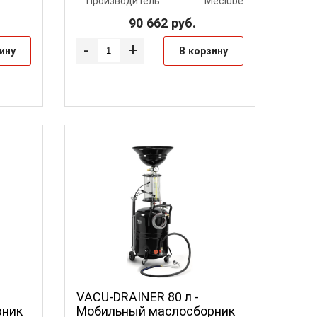
Производитель
Meclube
90 662
руб.
-
+
ину
В корзину
VACU-DRAINER 80 л -
рник
Мобильный маслосборник