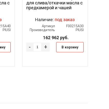
сла с
для слива/откачки масла с
предкамерой и чашей
з
Наличие:
под заказ
215A40
Артикул
F00215A30
PIUSI
Производитель
PIUSI
162 962
руб.
-
+
ину
В корзину