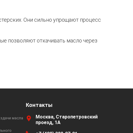
терских. Они сильно упрощают процесс
рые позволяют откачивать масло через
Контакты
Москва, Старопетровский
аздачи масла
проезд, 1А
льного