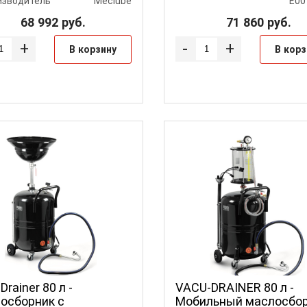
изводитель
Meclube
E00
68 992
руб.
71 860
руб.
+
-
+
В корзину
В корз
Drainer 80 л -
VACU-DRAINER 80 л -
осборник с
Мобильный маслосбо