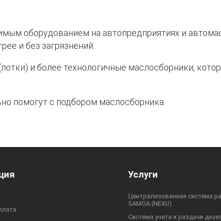
мым оборудованием на автопредприятиях и автомас
рее и без загрязнений.
лотки) и более технологичные маслосборники, кото
ьно помогут с подбором маслосборника.
ция
Услуги
Централизованная система р
SAMOA (NEXU)
плата
Система учета и раздачи дизе