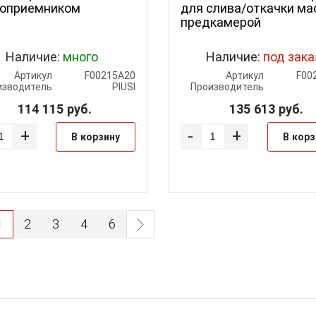
оприемником
для слива/откачки ма
предкамерой
Наличие:
много
Наличие:
под зака
Артикул
F00215A20
Артикул
F00
изводитель
PIUSI
Производитель
114 115
руб.
135 613
руб.
+
-
+
В корзину
В корз
1
2
3
4
6