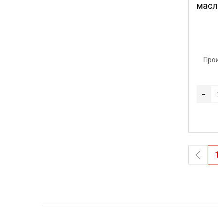
масл
Про
-